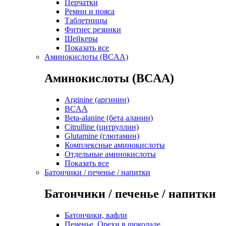
Перчатки
Ремни и пояса
Таблетницы
Фитнес резинки
Шейкеры
Показать все
Аминокислоты (BCAA)
Аминокислоты (BCAA)
Arginine (аргинин)
BCAA
Beta-alanine (бета аланин)
Citrulline (цитруллин)
Glutamine (глютамин)
Комплексные аминокислоты
Отдельные аминокислоты
Показать все
Батончики / печенье / напитки
Батончики / печенье / напитки
Батончики, вафли
Печенье, Орехи в шоколаде