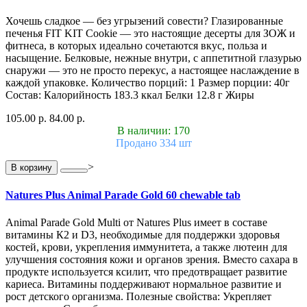
Хочешь сладкое — без угрызений совести? Глазированные
печенья FIT KIT Cookie — это настоящие десерты для ЗОЖ и
фитнеса, в которых идеально сочетаются вкус, польза и
насыщение. Белковые, нежные внутри, с аппетитной глазурью
снаружи — это не просто перекус, а настоящее наслаждение в
каждой упаковке. Количество порций: 1 Размер порции: 40г
Состав: Калорийность 183.3 ккал Белки 12.8 г Жиры
105.00 р.
84.00 р.
В наличии: 170
Продано 334 шт
>
В корзину
Natures Plus Animal Parade Gold 60 chewable tab
Animal Parade Gold Multi от Natures Plus имеет в составе
витамины К2 и D3, необходимые для поддержки здоровья
костей, крови, укрепления иммунитета, а также лютеин для
улучшения состояния кожи и органов зрения. Вместо сахара в
продукте используется ксилит, что предотвращает развитие
кариеса. Витамины поддерживают нормальное развитие и
рост детского организма. Полезные свойства: Укрепляет