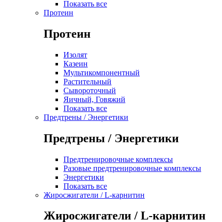
Показать все
Протеин
Протеин
Изолят
Казеин
Мультикомпонентный
Растительный
Сывороточный
Яичный, Говяжий
Показать все
Предтрены / Энергетики
Предтрены / Энергетики
Предтренировочные комплексы
Разовые предтренировочные комплексы
Энергетики
Показать все
Жиросжигатели / L-карнитин
Жиросжигатели / L-карнитин