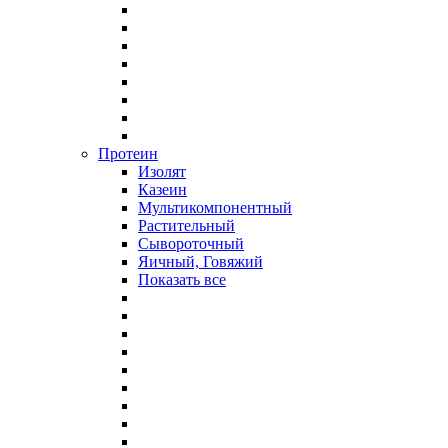
Протеин
Изолят
Казеин
Мультикомпонентный
Растительный
Сывороточный
Яичный, Говяжий
Показать все