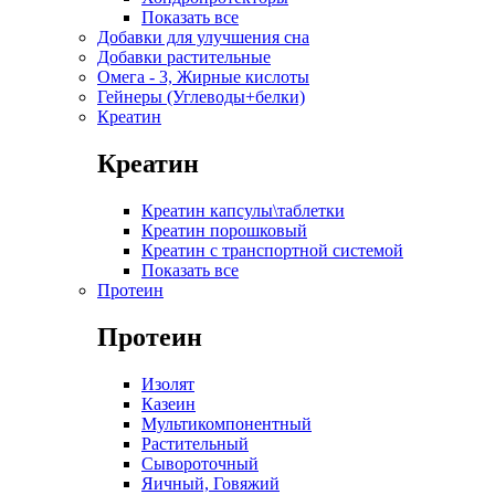
Показать все
Добавки для улучшения сна
Добавки растительные
Омега - 3, Жирные кислоты
Гейнеры (Углеводы+белки)
Креатин
Креатин
Креатин капсулы\таблетки
Креатин порошковый
Креатин с транспортной системой
Показать все
Протеин
Протеин
Изолят
Казеин
Мультикомпонентный
Растительный
Сывороточный
Яичный, Говяжий