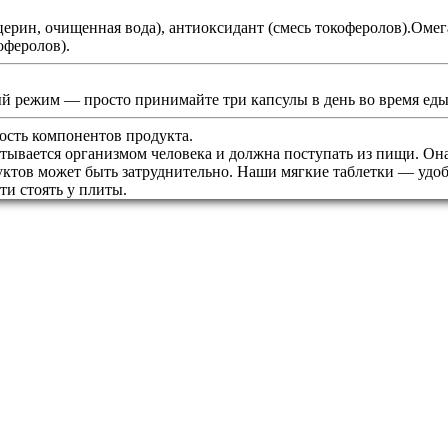
церин, очищенная вода), антиоксидант (смесь токоферолов).Омег
оферолов).
й режим — просто принимайте три капсулы в день во время еды
сть компонентов продукта.
тывается организмом человека и должна поступать из пищи. Она 
уктов может быть затруднительно. Наши мягкие таблетки — удоб
ти стоять у плиты.