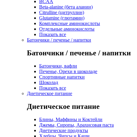
BCAA
Beta-alanine (бета аланин)
Citrulline (цитруллин)
Glutamine (глютамин)
Комплексные аминокислоты
Отдельные аминокислоты
Показать все
Батончики / печенье / напитки
Батончики / печенье / напитки
Батончики, вафли
Печенье, Орехи в шоколаде
Спортивные напитки
Шоколад
Показать все
Диетическое питание
Диетическое питание
Блины, Маффины и Коктейли
Джемы, Сиропы, Арахисовая паста
Диетические продукты
Хлебцы, Чипсы и Каши