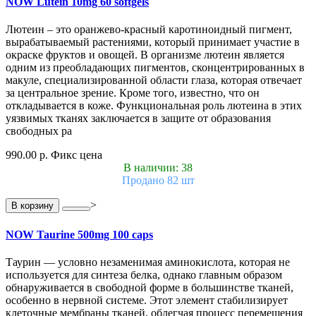
NOW Lutein 10mg 60 softgels
Лютеин – это оранжево-красный каротиноидный пигмент,
вырабатываемый растениями, который принимает участие в
окраске фруктов и овощей. В организме лютеин является
одним из преобладающих пигментов, сконцентрированных в
макуле, специализированной области глаза, которая отвечает
за центральное зрение. Кроме того, известно, что он
откладывается в коже. Функциональная роль лютеина в этих
уязвимых тканях заключается в защите от образования
свободных ра
990.00 р.
Фикс цена
В наличии: 38
Продано 82 шт
>
В корзину
NOW Taurine 500mg 100 caps
Таурин — условно незаменимая аминокислота, которая не
используется для синтеза белка, однако главным образом
обнаруживается в свободной форме в большинстве тканей,
особенно в нервной системе. Этот элемент стабилизирует
клеточные мембраны тканей, облегчая процесс перемещения