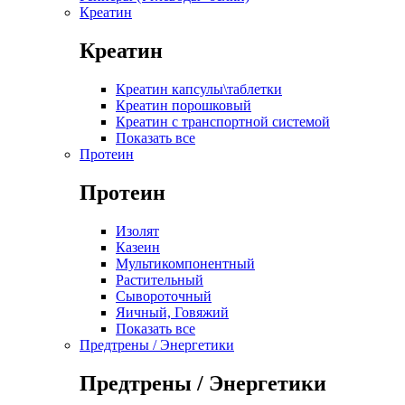
Креатин
Креатин
Креатин капсулы\таблетки
Креатин порошковый
Креатин с транспортной системой
Показать все
Протеин
Протеин
Изолят
Казеин
Мультикомпонентный
Растительный
Сывороточный
Яичный, Говяжий
Показать все
Предтрены / Энергетики
Предтрены / Энергетики