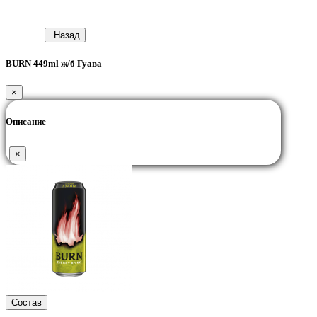
Назад
BURN 449ml ж/б Гуава
×
Описание
×
Состав