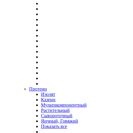
Протеин
Изолят
Казеин
Мультикомпонентный
Растительный
Сывороточный
Яичный, Говяжий
Показать все