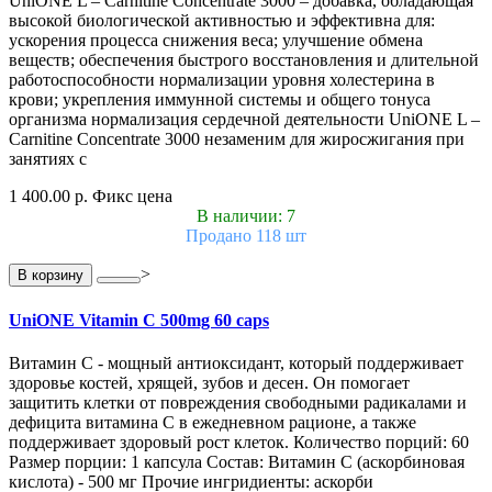
UniONE L – Carnitine Concentrate 3000 – добавка, обладающая
высокой биологической активностью и эффективна для:
ускорения процесса снижения веса; улучшение обмена
веществ; обеспечения быстрого восстановления и длительной
работоспособности нормализации уровня холестерина в
крови; укрепления иммунной системы и общего тонуса
организма нормализация сердечной деятельности UniONE L –
Carnitine Concentrate 3000 незаменим для жиросжигания при
занятиях с
1 400.00 р.
Фикс цена
В наличии: 7
Продано 118 шт
>
В корзину
UniONE Vitamin С 500mg 60 caps
Витамин С - мощный антиоксидант, который поддерживает
здоровье костей, хрящей, зубов и десен. Он помогает
защитить клетки от повреждения свободными радикалами и
дефицита витамина С в ежедневном рационе, а также
поддерживает здоровый рост клеток. Количество порций: 60
Размер порции: 1 капсула Состав: Витамин С (аскорбиновая
кислота) - 500 мг Прочие ингридиенты: аскорби