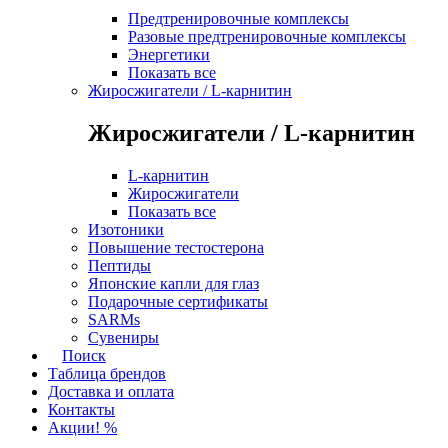
Предтренировочные комплексы
Разовые предтренировочные комплексы
Энергетики
Показать все
Жиросжигатели / L-карнитин
Жиросжигатели / L-карнитин
L-карнитин
Жиросжигатели
Показать все
Изотоники
Повышение тестостерона
Пептиды
Японские капли для глаз
Подарочные сертификаты
SARMs
Сувениры
Поиск
Таблица брендов
Доставка и оплата
Контакты
Акции! %