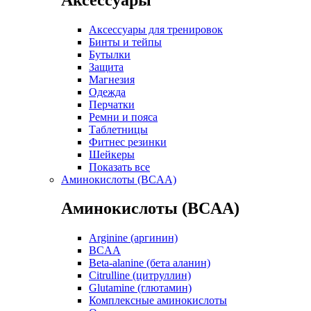
Аксессуары для тренировок
Бинты и тейпы
Бутылки
Защита
Магнезия
Одежда
Перчатки
Ремни и пояса
Таблетницы
Фитнес резинки
Шейкеры
Показать все
Аминокислоты (BCAA)
Аминокислоты (BCAA)
Arginine (аргинин)
BCAA
Beta-alanine (бета аланин)
Citrulline (цитруллин)
Glutamine (глютамин)
Комплексные аминокислоты