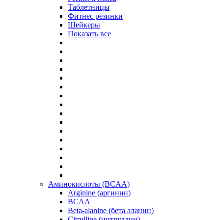
Таблетницы
Фитнес резинки
Шейкеры
Показать все
Аминокислоты (BCAA)
Arginine (аргинин)
BCAA
Beta-alanine (бета аланин)
Citrulline (цитруллин)