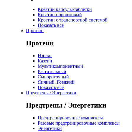
Креатин капсулы\таблетки
Креатин порошковый
Креатин с транспортной системой
Показать все
Протеин
Протеин
Изолят
Казеин
Мультикомпонентный
Растительный
Сывороточный
Яичный, Говяжий
Показать все
Предтрены / Энергетики
Предтрены / Энергетики
Предтренировочные комплексы
Разовые предтренировочные комплексы
Энергетики