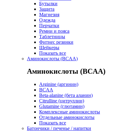
Бутылки
Защита
Магнезия
Одежда
Перчатки
Ремни и пояса
Таблетницы
Фитнес резинки
Шейкеры
Показать все
Аминокислоты (BCAA)
Аминокислоты (BCAA)
Arginine (аргинин)
BCAA
Beta-alanine (бета аланин)
Citrulline (цитруллин)
Glutamine (глютамин)
Комплексные аминокислоты
Отдельные аминокислоты
Показать все
Батончики / печенье / напитки