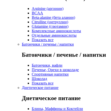
Arginine (аргинин)
BCAA
Beta-alanine (бета аланин)
Citrulline (цитруллин)
Glutamine (глютамин)
Комплексные аминокислоты
Отдельные аминокислоты
Показать все
Батончики / печенье / напитки
Батончики / печенье / напитки
Батончики, вафли
Печенье, Орехи в шоколаде
Спортивные напитки
Шоколад
Показать все
Диетическое питание
Диетическое питание
Блины, Маффины и Коктейли