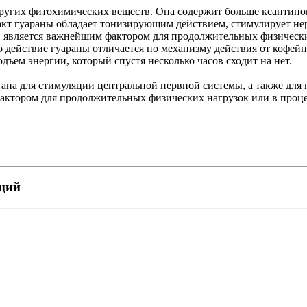
других фитохимических веществ. Она содержит больше ксантинов
ракт гуараны обладает тонизирующим действием, стимулирует не
й является важнейшим фактором для продолжительных физически
Но действие гуараны отличается по механизму действия от кофей
ъем энергии, который спустя несколько часов сходит на нет.
ана для стимуляции центральной нервной системы, а также дл
фактором для продолжительных физических нагрузок или в проце
пций