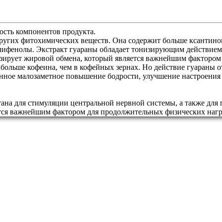
сть компонентов продукта.
других фитохимических веществ. Она содержит больше ксантино
олифенолы. Экстракт гуараны обладает тонизирующим действием
визирует жировой обмена, который является важнейшим факторо
а больше кофеина, чем в кофейных зернах. Но действие гуараны о
нное малозаметное повышение бодрости, улучшение настроения 
ана для стимуляции центральной нервной системы, а также для
тся важнейшим фактором для продолжительных физических нагру