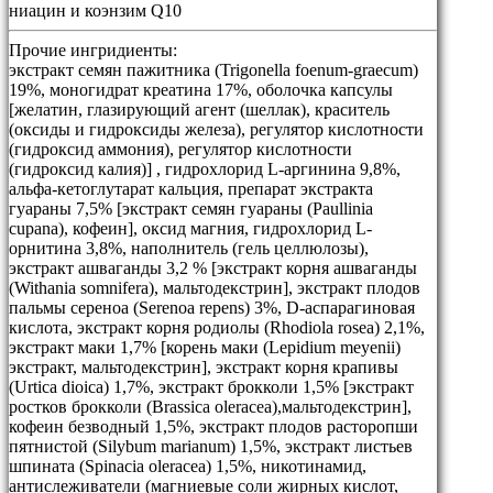
ниацин и коэнзим Q10
Прочие ингридиенты:
экстракт семян пажитника (Trigonella foenum-graecum)
19%, моногидрат креатина 17%, оболочка капсулы
[желатин, глазирующий агент (шеллак), краситель
(оксиды и гидроксиды железа), регулятор кислотности
(гидроксид аммония), регулятор кислотности
(гидроксид калия)] , гидрохлорид L-аргинина 9,8%,
альфа-кетоглутарат кальция, препарат экстракта
гуараны 7,5% [экстракт семян гуараны (Paullinia
cupana), кофеин], оксид магния, гидрохлорид L-
орнитина 3,8%, наполнитель (гель целлюлозы),
экстракт ашваганды 3,2 % [экстракт корня ашваганды
(Withania somnifera), мальтодекстрин], экстракт плодов
пальмы сереноа (Serenoa repens) 3%, D-аспарагиновая
кислота, экстракт корня родиолы (Rhodiola rosea) 2,1%,
экстракт маки 1,7% [корень маки (Lepidium meyenii)
экстракт, мальтодекстрин], экстракт корня крапивы
(Urtica dioica) 1,7%, экстракт брокколи 1,5% [экстракт
ростков брокколи (Brassica oleracea),мальтодекстрин],
кофеин безводный 1,5%, экстракт плодов расторопши
пятнистой (Silybum marianum) 1,5%, экстракт листьев
шпината (Spinacia oleracea) 1,5%, никотинамид,
антислеживатели (магниевые соли жирных кислот,