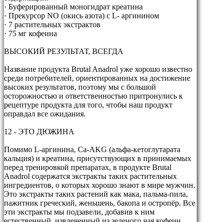
· Буферированный моногидрат креатина
· Прекурсор NO (окись азота) с L- аргинином
· 7 растительных экстрактов
· 75 мг кофеина
ВЫСОКИЙ РЕЗУЛЬТАТ, ВСЕГДА
Название продукта Brutal Anadrol уже хорошо известно
среди потребителей, ориентированных на достижение
высоких результатов, поэтому мы с большой
осторожностью и ответственностью притронулись к
рецептуре продукта для того, чтобы наш продукт
оправдал все ожидания.
12 - ЭТО ДЮЖИНА
Помимо L-аргинина, Ca-AKG (альфа-кетоглутарата
кальция) и креатина, присутствующих в принимаемых
перед тренировкой препаратах, в продукте Brutal
Anadrol содержатся экстракты таких растительных
ингредиентов, о которых хорошо знают в мире мужчин.
Это экстракты таких растений как мака, пальма-пила,
пажитник греческий, женьшень, бакопа и остропёр. Все
эти экстракты мы подзавели, добавив к ним
естественный, извлеченный из зеленого чая кофеин,