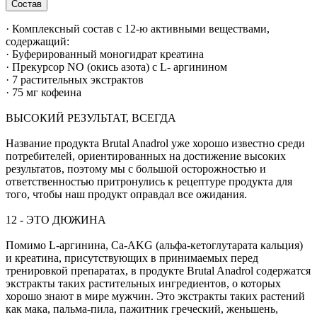
Состав
· Комплексный состав с 12-ю активными веществами,
содержащий:
· Буферированный моногидрат креатина
· Прекурсор NO (окись азота) с L- аргинином
· 7 растительных экстрактов
· 75 мг кофеина
ВЫСОКИЙ РЕЗУЛЬТАТ, ВСЕГДА
Название продукта Brutal Anadrol уже хорошо известно среди
потребителей, ориентированных на достижение высоких
результатов, поэтому мы с большой осторожностью и
ответственностью притронулись к рецептуре продукта для
того, чтобы наш продукт оправдал все ожидания.
12 - ЭТО ДЮЖИНА
Помимо L-аргинина, Ca-AKG (альфа-кетоглутарата кальция)
и креатина, присутствующих в принимаемых перед
тренировкой препаратах, в продукте Brutal Anadrol содержатся
экстракты таких растительных ингредиентов, о которых
хорошо знают в мире мужчин. Это экстракты таких растений
как мака, пальма-пила, пажитник греческий, женьшень,