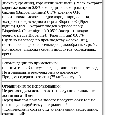
диоксид кремния), корейский женьшень (Panax экстракт
корня женьшеня 0,8%, оксид цинка, экстракт трав
бакопы (Bacopa monnieri) 0,3%, коэнзим Q10,
никотиновая кислота, гидрохлорид пиридоксина,
экстракт плодов черного перца Bioperine® (Piper
nigrum) 0,05%.Экстракт плодов черного перца
Bioperine® (Piper nigrum) 0,05%.Экстракт плодов
черного перца Bioperine® (Piper nigrum) 0,05%.
Сделано на заводе по производству молока, яиц,
глютена, сои, арахиса, сельдерея, ракообразных, рыбы,
моллюсков, диоксида серы и продуктов, содержащих
орехи.
Рекомендации по применению:
принимать по 3 капсулы в день, запивая стаканом воды.
Не превышайте рекомендуемую дозировку.
Продукт содержит кофеин (75 мг/3 капсулы).
Ограничения по использованию:
Не рекомендуем использовать продукцию лицам, не
достигшим 18 лет.
Перед началом приема любого продукта обязательно
проконсультируйтесь у специалиста!
· Комплексный состав с 12-ю активными веществами,
содержащий: