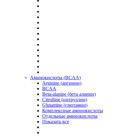
Аминокислоты (BCAA)
Arginine (аргинин)
BCAA
Beta-alanine (бета аланин)
Citrulline (цитруллин)
Glutamine (глютамин)
Комплексные аминокислоты
Отдельные аминокислоты
Показать все