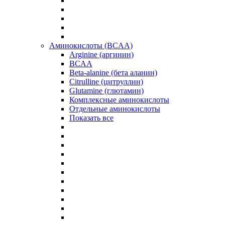
Аминокислоты (BCAA)
Arginine (аргинин)
BCAA
Beta-alanine (бета аланин)
Citrulline (цитруллин)
Glutamine (глютамин)
Комплексные аминокислоты
Отдельные аминокислоты
Показать все