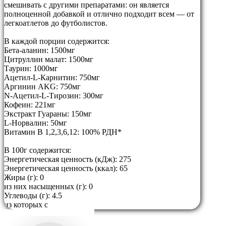
смешивать с другими препаратами: он является
полноценной добавкой и отлично подходит всем — от
легкоатлетов до футболистов.
В каждой порции содержится:
Бета-аланин: 1500мг
Цитруллин малат: 1500мг
Таурин: 1000мг
Ацетил-L-Карнитин: 750мг
Аргинин AKG: 750мг
N-Ацетил-L-Тирозин: 300мг
Кофеин: 221мг
Экстракт Гуараны: 150мг
L-Норвалин: 50мг
Витамин B 1,2,3,6,12: 100% РДН*
В 100г содержится:
Энергетическая ценность (кДж): 275
Энергетическая ценность (ккал): 65
Жиры (г): 0
из них насыщенных (г): 0
Углеводы (г): 4.5
из которых с