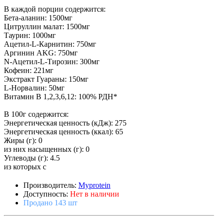
В каждой порции содержится:
Бета-аланин: 1500мг
Цитруллин малат: 1500мг
Таурин: 1000мг
Ацетил-L-Карнитин: 750мг
Аргинин AKG: 750мг
N-Ацетил-L-Тирозин: 300мг
Кофеин: 221мг
Экстракт Гуараны: 150мг
L-Норвалин: 50мг
Витамин B 1,2,3,6,12: 100% РДН*
В 100г содержится:
Энергетическая ценность (кДж): 275
Энергетическая ценность (ккал): 65
Жиры (г): 0
из них насыщенных (г): 0
Углеводы (г): 4.5
из которых с
Производитель:
Myprotein
Доступность:
Нет в наличии
Продано 143 шт