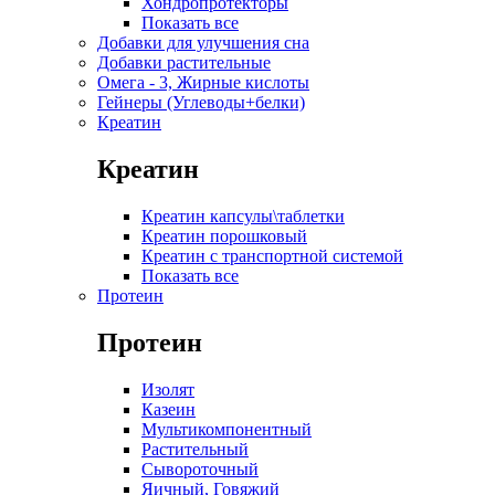
Хондропротекторы
Показать все
Добавки для улучшения сна
Добавки растительные
Омега - 3, Жирные кислоты
Гейнеры (Углеводы+белки)
Креатин
Креатин
Креатин капсулы\таблетки
Креатин порошковый
Креатин с транспортной системой
Показать все
Протеин
Протеин
Изолят
Казеин
Мультикомпонентный
Растительный
Сывороточный
Яичный, Говяжий