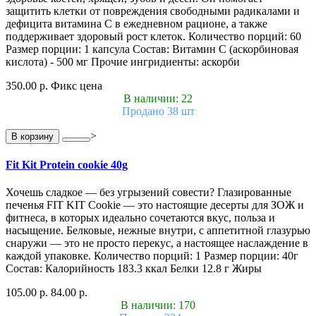
защитить клетки от повреждения свободными радикалами и
дефицита витамина С в ежедневном рационе, а также
поддерживает здоровый рост клеток. Количество порций: 60
Размер порции: 1 капсула Состав: Витамин С (аскорбиновая
кислота) - 500 мг Прочие ингридиенты: аскорби
350.00 р.
Фикс цена
В наличии: 22
Продано 38 шт
>
В корзину
Fit Kit Protein cookie 40g
Хочешь сладкое — без угрызений совести? Глазированные
печенья FIT KIT Cookie — это настоящие десерты для ЗОЖ и
фитнеса, в которых идеально сочетаются вкус, польза и
насыщение. Белковые, нежные внутри, с аппетитной глазурью
снаружи — это не просто перекус, а настоящее наслаждение в
каждой упаковке. Количество порций: 1 Размер порции: 40г
Состав: Калорийность 183.3 ккал Белки 12.8 г Жиры
105.00 р.
84.00 р.
В наличии: 170