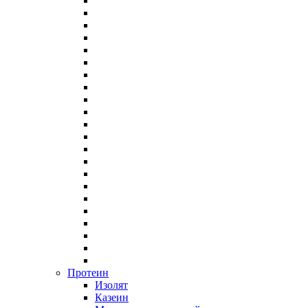
Протеин
Изолят
Казеин