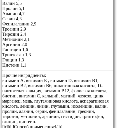
Валин 5,5
Пролин 5,1
Аланин 4,7
Серин 4,3
Фенилаланин 2,9
Троанин 2,9
Тирозин 2,4
Метионин 2,1
Аргинин 2,0
Гистидин 1,6
Триптофан 1,3
Глицин 1,3
Цистеин 1,1
Прочие ингридиенты:
витамин А, витамин Е , витамин D, витамин В1,
витамин В2, витамин В6, никотиновая кислота, D-
пантотенат кальция, витамин В12, фолиевая кислота,
биотин, витамин С, кальций, магний, железо, цинк,
марганец, медь, глутаминовая кислота, аспарагиновая
кислота, лейцин, лизин, глутамин, изолейцин, валин,
пролин, аланин, серин, фенилаланин, треонин,
тирозин, метионин, аргинин, гистидин, триптофан,
глицин, цистеин.
[tr][th]Способ применения:[/th]