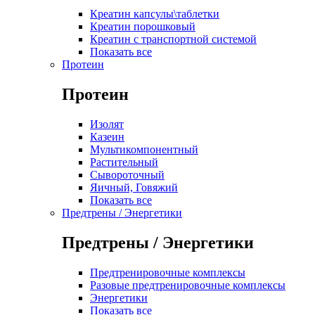
Креатин капсулы\таблетки
Креатин порошковый
Креатин с транспортной системой
Показать все
Протеин
Протеин
Изолят
Казеин
Мультикомпонентный
Растительный
Сывороточный
Яичный, Говяжий
Показать все
Предтрены / Энергетики
Предтрены / Энергетики
Предтренировочные комплексы
Разовые предтренировочные комплексы
Энергетики
Показать все