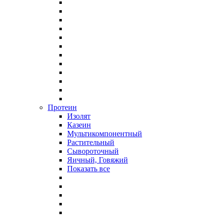
Протеин
Изолят
Казеин
Мультикомпонентный
Растительный
Сывороточный
Яичный, Говяжий
Показать все