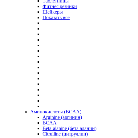
Таблетницы
Фитнес резинки
Шейкеры
Показать все
Аминокислоты (BCAA)
Arginine (аргинин)
BCAA
Beta-alanine (бета аланин)
Citrulline (цитруллин)