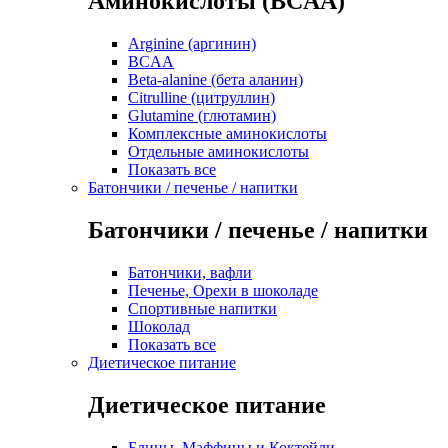
Аминокислоты (BCAA)
Arginine (аргинин)
BCAA
Beta-alanine (бета аланин)
Citrulline (цитруллин)
Glutamine (глютамин)
Комплексные аминокислоты
Отдельные аминокислоты
Показать все
Батончики / печенье / напитки
Батончики / печенье / напитки
Батончики, вафли
Печенье, Орехи в шоколаде
Спортивные напитки
Шоколад
Показать все
Диетическое питание
Диетическое питание
Блины, Маффины и Коктейли