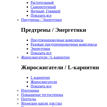
Растительный
Сывороточный
Яичный, Говяжий
Показать все
Предтрены / Энергетики
Предтрены / Энергетики
Предтренировочные комплексы
Разовые предтренировочные комплексы
Энергетики
Показать все
Жиросжигатели / L-карнитин
Жиросжигатели / L-карнитин
L-карнитин
Жиросжигатели
Показать все
Изотоники
Повышение тестостерона
Пептиды
Японские капли для глаз