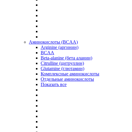
Аминокислоты (BCAA)
Arginine (аргинин)
BCAA
Beta-alanine (бета аланин)
Citrulline (цитруллин)
Glutamine (глютамин)
Комплексные аминокислоты
Отдельные аминокислоты
Показать все