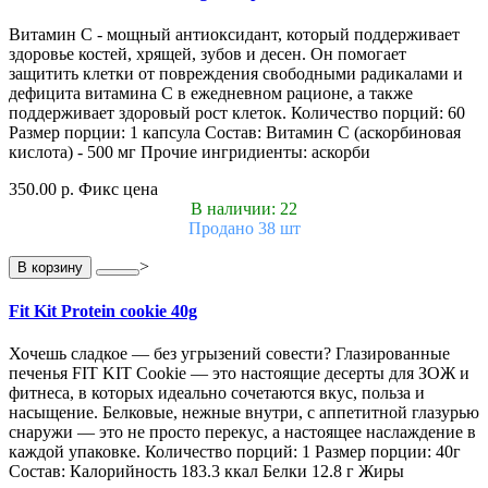
Витамин С - мощный антиоксидант, который поддерживает
здоровье костей, хрящей, зубов и десен. Он помогает
защитить клетки от повреждения свободными радикалами и
дефицита витамина С в ежедневном рационе, а также
поддерживает здоровый рост клеток. Количество порций: 60
Размер порции: 1 капсула Состав: Витамин С (аскорбиновая
кислота) - 500 мг Прочие ингридиенты: аскорби
350.00 р.
Фикс цена
В наличии: 22
Продано 38 шт
>
В корзину
Fit Kit Protein cookie 40g
Хочешь сладкое — без угрызений совести? Глазированные
печенья FIT KIT Cookie — это настоящие десерты для ЗОЖ и
фитнеса, в которых идеально сочетаются вкус, польза и
насыщение. Белковые, нежные внутри, с аппетитной глазурью
снаружи — это не просто перекус, а настоящее наслаждение в
каждой упаковке. Количество порций: 1 Размер порции: 40г
Состав: Калорийность 183.3 ккал Белки 12.8 г Жиры