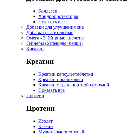
Коллаген
Хондропротекторы
Показать все
Добавки для улучшения сна
Добавки растительные
Омега - 3, Жирные кислоты
Гейнеры (Углеводы+белки)
Креатин
Креатин
Креатин капсулы\таблетки
Креатин порошковый
Креатин с транспортной системой
Показать все
Протеин
Протеин
Изолят
Казеин
Мультикомпонентный