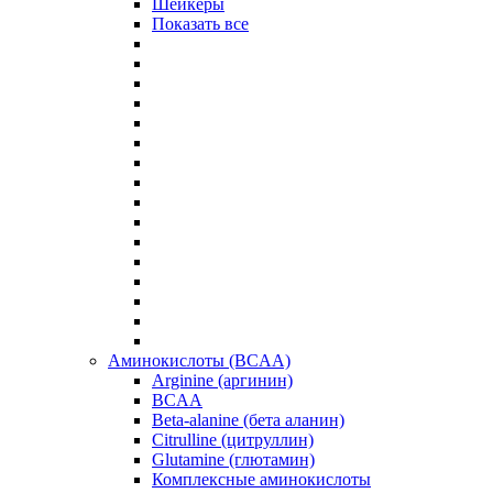
Шейкеры
Показать все
Аминокислоты (BCAA)
Arginine (аргинин)
BCAA
Beta-alanine (бета аланин)
Citrulline (цитруллин)
Glutamine (глютамин)
Комплексные аминокислоты