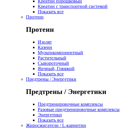
Креатин порошковый
Креатин с транспортной системой
Показать все
Протеин
Протеин
Изолят
Казеин
Мультикомпонентный
Растительный
Сывороточный
Яичный, Говяжий
Показать все
Предтрены / Энергетики
Предтрены / Энергетики
Предтренировочные комплексы
Разовые предтренировочные комплексы
Энергетики
Показать все
Жиросжигатели / L-карнитин