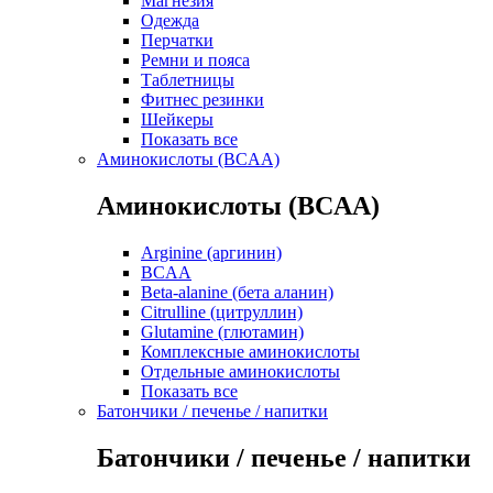
Магнезия
Одежда
Перчатки
Ремни и пояса
Таблетницы
Фитнес резинки
Шейкеры
Показать все
Аминокислоты (BCAA)
Аминокислоты (BCAA)
Arginine (аргинин)
BCAA
Beta-alanine (бета аланин)
Citrulline (цитруллин)
Glutamine (глютамин)
Комплексные аминокислоты
Отдельные аминокислоты
Показать все
Батончики / печенье / напитки
Батончики / печенье / напитки