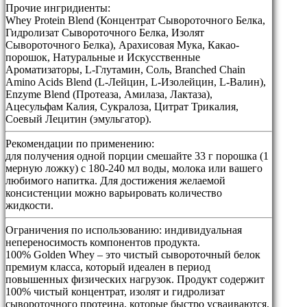
Прочие ингридиенты:
Whey Protein Blend (Концентрат Сывороточного Белка,
Гидролизат Сывороточного Белка, Изолят
Сывороточного Белка), Арахисовая Мука, Какао-
порошок, Натуральные и Искусственные
Ароматизаторы, L-Глутамин, Соль, Branched Chain
Amino Acids Blend (L-Лейцин, L-Изолейцин, L-Валин),
Enzyme Blend (Протеаза, Амилаза, Лактаза),
Ацесульфам Калия, Сукралоза, Цитрат Трикалия,
Соевый Лецитин (эмульгатор).
Рекомендации по применению:
для получения одной порции смешайте 33 г порошка (1
мерную ложку) с 180-240 мл воды, молока или вашего
любимого напитка. Для достижения желаемой
консистенции можно варьировать количество
жидкости.
Ограничения по использованию:
индивидуальная
непереносимость компонентов продукта.
100% Golden Whey – это чистый сывороточный белок
премиум класса, который идеален в период
повышенных физических нагрузок. Продукт содержит
100% чистый концентрат, изолят и гидролизат
сывороточного протеина, которые быстро усваиваются.