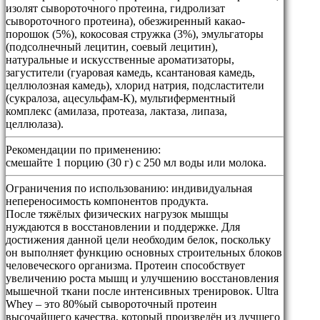
изолят сывороточного протеина, гидролизат
сывороточного протеина), обезжиренный какао-
порошок (5%), кокосовая стружка (3%), эмульгаторы
(подсолнечный лецитин, соевый лецитин),
натуральные и искусственные ароматизаторы,
загустители (гуаровая камедь, ксантановая камедь,
целлюлозная камедь), хлорид натрия, подсластители
(сукралоза, ацесульфам-К), мультиферментный
комплекс (амилаза, протеаза, лактаза, липаза,
целлюлаза).
Рекомендации по применению:
смешайте 1 порцию (30 г) с 250 мл воды или молока.
Ограничения по использованию:
индивидуальная
непереносимость компонентов продукта.
После тяжёлых физических нагрузок мышцы
нуждаются в восстановлении и поддержке. Для
достижения данной цели необходим белок, поскольку
он выполняет функцию основных строительных блоков
человеческого организма. Протеин способствует
увеличению роста мышц и улучшению восстановления
мышечной ткани после интенсивных тренировок. Ultra
Whey – это 80%ый сывороточный протеин
высочайшего качества, который произведён из лучшего