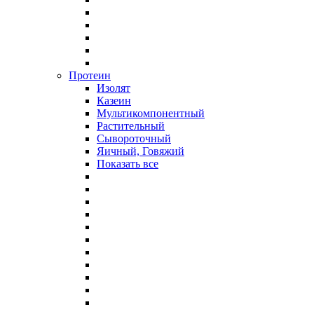
Протеин
Изолят
Казеин
Мультикомпонентный
Растительный
Сывороточный
Яичный, Говяжий
Показать все