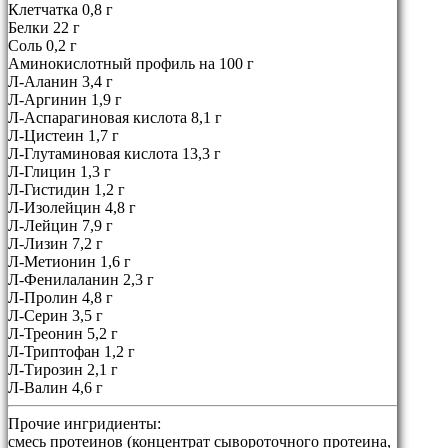
Клетчатка 0,8 г
Белки 22 г
Соль 0,2 г
Аминокислотный профиль на 100 г
Л-Аланин 3,4 г
Л-Аргинин 1,9 г
Л-Аспарагиновая кислота 8,1 г
Л-Цистеин 1,7 г
Л-Глутаминовая кислота 13,3 г
Л-Глицин 1,3 г
Л-Гистидин 1,2 г
Л-Изолейцин 4,8 г
Л-Лейцин 7,9 г
Л-Лизин 7,2 г
Л-Метионин 1,6 г
Л-Фенилаланин 2,3 г
Л-Пролин 4,8 г
Л-Серин 3,5 г
Л-Треонин 5,2 г
Л-Триптофан 1,2 г
Л-Тирозин 2,1 г
Л-Валин 4,6 г
Прочие ингридиенты:
смесь протеинов (концентрат сывороточного протеина,