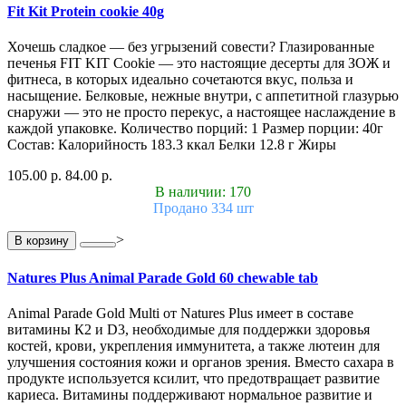
Fit Kit Protein cookie 40g
Хочешь сладкое — без угрызений совести? Глазированные
печенья FIT KIT Cookie — это настоящие десерты для ЗОЖ и
фитнеса, в которых идеально сочетаются вкус, польза и
насыщение. Белковые, нежные внутри, с аппетитной глазурью
снаружи — это не просто перекус, а настоящее наслаждение в
каждой упаковке. Количество порций: 1 Размер порции: 40г
Состав: Калорийность 183.3 ккал Белки 12.8 г Жиры
105.00 р.
84.00 р.
В наличии: 170
Продано 334 шт
>
В корзину
Natures Plus Animal Parade Gold 60 chewable tab
Animal Parade Gold Multi от Natures Plus имеет в составе
витамины К2 и D3, необходимые для поддержки здоровья
костей, крови, укрепления иммунитета, а также лютеин для
улучшения состояния кожи и органов зрения. Вместо сахара в
продукте используется ксилит, что предотвращает развитие
кариеса. Витамины поддерживают нормальное развитие и