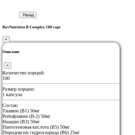
Назад
RavNutrition B Complex 100 caps
×
Описание
×
Количество порций:
100
Размер порции:
1 капсула
Состав:
Тиамин (В1) 50мг
Рибофлавин (В-2) 50мг
Ниацин (ВЗ) 50мг
Пантотеновая кислота (В5) 50мг
Пиридоксин гидрохлорида (В6) 25мг