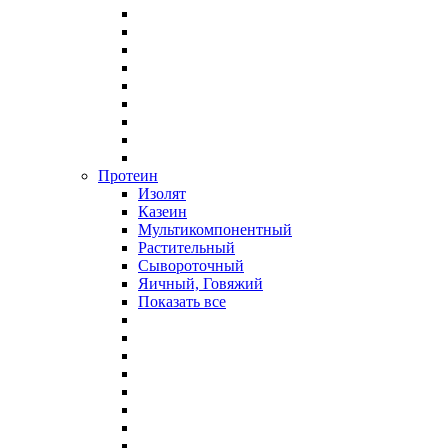
Протеин
Изолят
Казеин
Мультикомпонентный
Растительный
Сывороточный
Яичный, Говяжий
Показать все