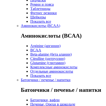
Перчатки
Ремни и пояса
Таблетницы
Фитнес резинки
Шейкеры
Показать все
Аминокислоты (BCAA)
Аминокислоты (BCAA)
Arginine (аргинин)
BCAA
Beta-alanine (бета аланин)
Citrulline (цитруллин)
Glutamine (глютамин)
Комплексные аминокислоты
Отдельные аминокислоты
Показать все
Батончики / печенье / напитки
Батончики / печенье / напитки
Батончики, вафли
Печенье, Орехи в шоколаде