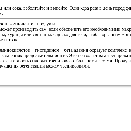
или сока, взболтайте и выпейте. Один-два раза в день перед ф
а.
сть компонентов продукта.
может производить сам, если обеспечить его необходимыми макр
ны, курицы или свинины. Однако для того, чтобы организм мог 
ичествах.
й аминокислотой – гистидином – бета-аланин образует комплекс
ажнениях продолжительностью. Это позволяет вам тренироватьс
 эффективность силовых тренировок с большими весами. Продук
лучшения регенерации между тренировками.