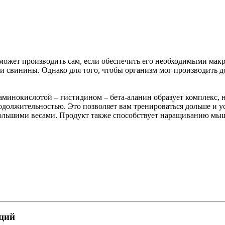
 может производить сам, если обеспечить его необходимыми мак
ли свинины. Однако для того, чтобы организм мог производить 
й аминокислотой – гистидином – бета-аланин образует комплекс
олжительностью. Это позволяет вам тренироваться дольше и ус
 большими весами. Продукт также способствует наращиванию м
пций