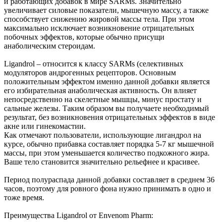
и работающих добавок в мире SARMs. Значительно
увеличивает силовые показатели, мышечную массу, а также
способствует снижению жировой массы тела. При этом
максимально исключает возникновение отрицательных
побочных эффектов, которые обычно присущи
анаболическим стероидам.
Ligandrol – относится к классу SARMs (селективных
модуляторов андрогенных рецепторов. Основным
положительным эффектом именно данной добавки является
его избирательная анаболическая активность. Он влияет
непосредственно на скелетные мышцы, минус простату и
сальные железы. Таким образом вы получаете необходимый
результат, без возникновения отрицательных эффектов в виде
акне или гинекомастии.
Как отмечают пользователи, использующие лигандрол на
курсе, обычно прибавка составляет порядка 5-7 кг мышечной
массы, при этом уменьшается количество подкожного жира.
Ваше тело становится значительно рельефнее и красивее.
Период полураспада данной добавки составляет в среднем 36
часов, поэтому для ровного фона нужно принимать в одно и
тоже время.
Преимущества Ligandrol от Envenom Pharm: