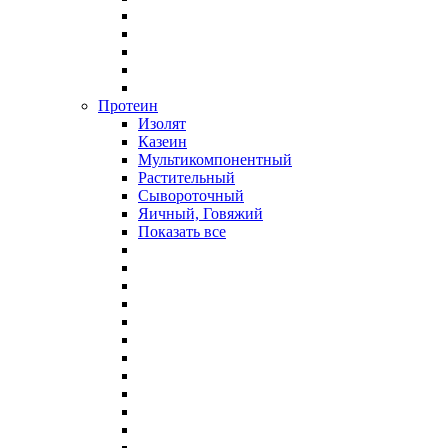
Протеин
Изолят
Казеин
Мультикомпонентный
Растительный
Сывороточный
Яичный, Говяжий
Показать все