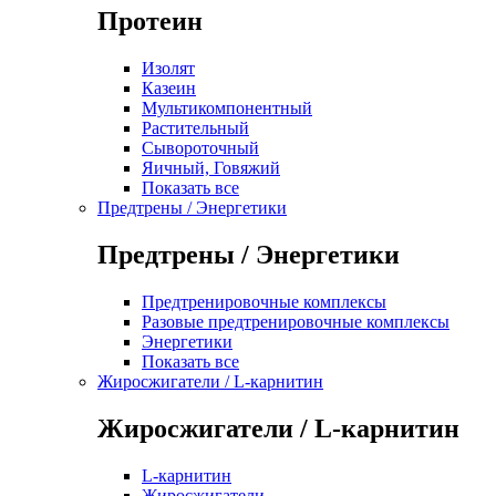
Протеин
Изолят
Казеин
Мультикомпонентный
Растительный
Сывороточный
Яичный, Говяжий
Показать все
Предтрены / Энергетики
Предтрены / Энергетики
Предтренировочные комплексы
Разовые предтренировочные комплексы
Энергетики
Показать все
Жиросжигатели / L-карнитин
Жиросжигатели / L-карнитин
L-карнитин
Жиросжигатели