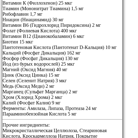
Витамин К (Филлохенон) 25 мкг
Тиамин (Мононитрат Тиамина) 1,5 мг
Рибофлавин 1,7 мг
Ниацин (Ниацинамид) 30 мг
Витамин В6 (Гидрохлорид Пиридоксина) 2 мг
Фолат (Фолиевая Кислота) 400 мкг
Витамин В12 (Цианокобаламин) 6 мкг
Биотин 15 мкг
Пантотеновая Кислота (Пантотенат D-Кальция) 10 мг
Кальций (Фосфат Дикальция) 162 мг
Фосфор (Фосфат Дикальция) 130 мг
Йод (из бурых водорослей) 25 мкг
Магний (Оксид Магния) 40 мг
Цинк (Оксид Цинка) 15 мг
Селен (Селенит Натрия) 3 мкг
Медь (Оксид Меди) 2 мг
Марганец (Сульфат Марганца) 2 мг
Хром (Хлорид Хрома) 2 мкг
Калий (Фосфат Калия) 9 мг
Ферменты: Амилаза, Липаза, Протеаза 24 мг
Парааминобензойная Кислота 5 мг
Прочие ингридиенты:
Микрокристаллическая Целлюлоза, Стеариновая
Кислота, Кроскармеллоза Натрия, Покрытие