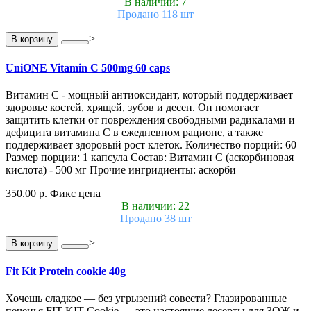
В наличии: 7
Продано 118 шт
>
В корзину
UniONE Vitamin С 500mg 60 caps
Витамин С - мощный антиоксидант, который поддерживает
здоровье костей, хрящей, зубов и десен. Он помогает
защитить клетки от повреждения свободными радикалами и
дефицита витамина С в ежедневном рационе, а также
поддерживает здоровый рост клеток. Количество порций: 60
Размер порции: 1 капсула Состав: Витамин С (аскорбиновая
кислота) - 500 мг Прочие ингридиенты: аскорби
350.00 р.
Фикс цена
В наличии: 22
Продано 38 шт
>
В корзину
Fit Kit Protein cookie 40g
Хочешь сладкое — без угрызений совести? Глазированные
печенья FIT KIT Cookie — это настоящие десерты для ЗОЖ и