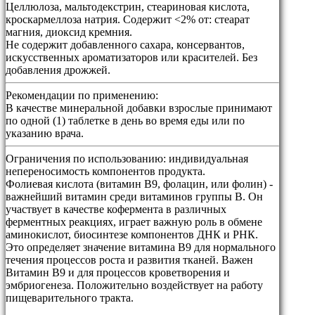
Целлюлоза, мальтодекстрин, стеариновая кислота,
кроскармеллоза натрия. Содержит <2% от: стеарат
магния, диоксид кремния.
Не содержит добавленного сахара, консервантов,
искусственных ароматизаторов или красителей. Без
добавления дрожжей.
Рекомендации по применению:
В качестве минеральной добавки взрослые принимают
по одной (1) таблетке в день во время еды или по
указанию врача.
Ограничения по использованию:
индивидуальная
непереносимость компонентов продукта.
Фолиевая кислота (витамин В9, фолацин, или фолин) -
важнейший витамин среди витаминов группы В. Он
участвует в качестве кофермента в различных
ферментных реакциях, играет важную роль в обмене
аминокислот, биосинтезе компонентов ДНК и РНК.
Это определяет значение витамина В9 для нормального
течения процессов роста и развития тканей. Важен
Витамин В9 и для процессов кроветворения и
эмбриогенеза. Положительно воздействует на работу
пищеварительного тракта.