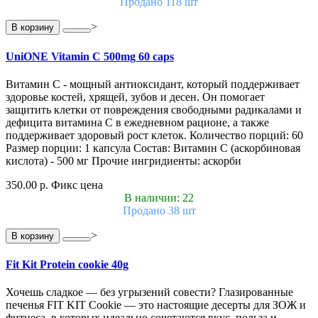
Продано 118 шт
>
В корзину
UniONE Vitamin С 500mg 60 caps
Витамин С - мощный антиоксидант, который поддерживает
здоровье костей, хрящей, зубов и десен. Он помогает
защитить клетки от повреждения свободными радикалами и
дефицита витамина С в ежедневном рационе, а также
поддерживает здоровый рост клеток. Количество порций: 60
Размер порции: 1 капсула Состав: Витамин С (аскорбиновая
кислота) - 500 мг Прочие ингридиенты: аскорби
350.00 р.
Фикс цена
В наличии: 22
Продано 38 шт
>
В корзину
Fit Kit Protein cookie 40g
Хочешь сладкое — без угрызений совести? Глазированные
печенья FIT KIT Cookie — это настоящие десерты для ЗОЖ и
фитнеса, в которых идеально сочетаются вкус, польза и