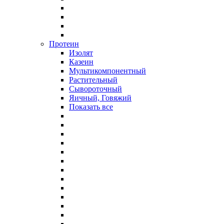
Протеин
Изолят
Казеин
Мультикомпонентный
Растительный
Сывороточный
Яичный, Говяжий
Показать все