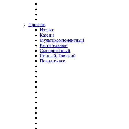
Протеин
Изолят
Казеин
Мультикомпонентный
Растительный
Сывороточный
Яичный, Говяжий
Показать все