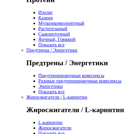
Изолят
Казеин
Мультикомпонентный
Растительный
Сывороточный
Яичный, Говяжий
Показать все
Предтрены / Энергетики
Предтрены / Энергетики
Предтренировочные комплексы
Разовые предтренировочные комплексы
Энергетики
Показать все
Жиросжигатели / L-карнитин
Жиросжигатели / L-карнитин
L-карнитин
Жиросжигатели
Показать все