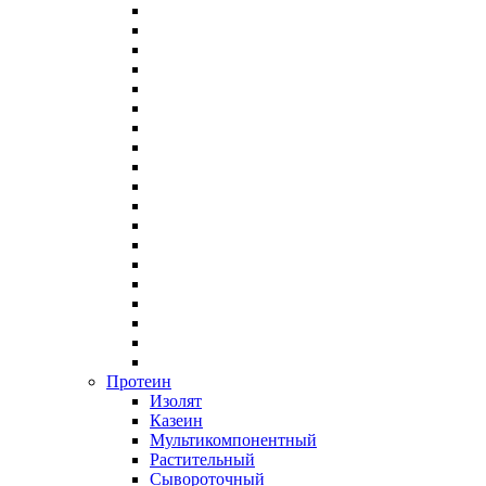
Протеин
Изолят
Казеин
Мультикомпонентный
Растительный
Сывороточный