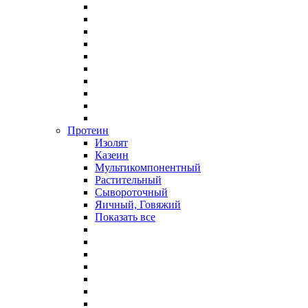
Протеин
Изолят
Казеин
Мультикомпонентный
Растительный
Сывороточный
Яичный, Говяжий
Показать все