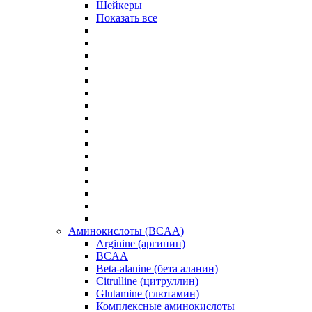
Шейкеры
Показать все
Аминокислоты (BCAA)
Arginine (аргинин)
BCAA
Beta-alanine (бета аланин)
Citrulline (цитруллин)
Glutamine (глютамин)
Комплексные аминокислоты