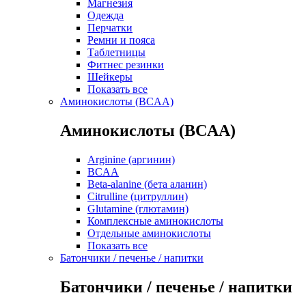
Магнезия
Одежда
Перчатки
Ремни и пояса
Таблетницы
Фитнес резинки
Шейкеры
Показать все
Аминокислоты (BCAA)
Аминокислоты (BCAA)
Arginine (аргинин)
BCAA
Beta-alanine (бета аланин)
Citrulline (цитруллин)
Glutamine (глютамин)
Комплексные аминокислоты
Отдельные аминокислоты
Показать все
Батончики / печенье / напитки
Батончики / печенье / напитки