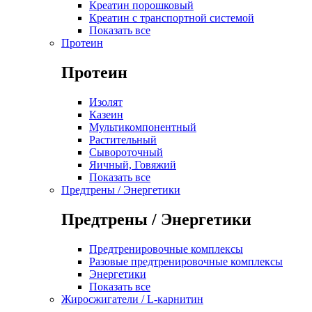
Креатин порошковый
Креатин с транспортной системой
Показать все
Протеин
Протеин
Изолят
Казеин
Мультикомпонентный
Растительный
Сывороточный
Яичный, Говяжий
Показать все
Предтрены / Энергетики
Предтрены / Энергетики
Предтренировочные комплексы
Разовые предтренировочные комплексы
Энергетики
Показать все
Жиросжигатели / L-карнитин