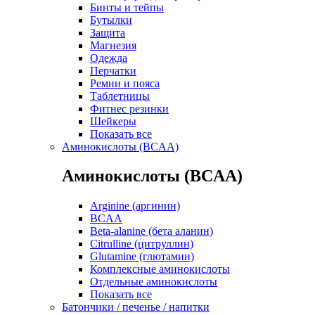
Бинты и тейпы
Бутылки
Защита
Магнезия
Одежда
Перчатки
Ремни и пояса
Таблетницы
Фитнес резинки
Шейкеры
Показать все
Аминокислоты (BCAA)
Аминокислоты (BCAA)
Arginine (аргинин)
BCAA
Beta-alanine (бета аланин)
Citrulline (цитруллин)
Glutamine (глютамин)
Комплексные аминокислоты
Отдельные аминокислоты
Показать все
Батончики / печенье / напитки