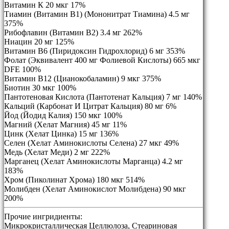
Витамин К 20 мкг 17%
Тиамин (Витамин B1) (Мононитрат Тиамина) 4.5 мг
375%
Рибофлавин (Витамин В2) 3.4 мг 262%
Ниацин 20 мг 125%
Витамин B6 (Пиридоксин Гидрохлорид) 6 мг 353%
Фолат (Эквивалент 400 мг Фолиевой Кислоты) 665 мкг
DFE 100%
Витамин B12 (Цианокобаламин) 9 мкг 375%
Биотин 30 мкг 100%
Пантотеновая Кислота (Пантотенат Кальция) 7 мг 140%
Кальций (Карбонат И Цитрат Кальция) 80 мг 6%
Йод (Йодид Калия) 150 мкг 100%
Магний (Хелат Магния) 45 мг 11%
Цинк (Хелат Цинка) 15 мг 136%
Селен (Хелат Аминокислоты Селена) 27 мкг 49%
Медь (Хелат Меди) 2 мг 222%
Марганец (Хелат Аминокислоты Марганца) 4.2 мг
183%
Хром (Пиколинат Хрома) 180 мкг 514%
Молибден (Хелат Аминокислот Молибдена) 90 мкг
200%
Прочие ингридиенты:
Микрокристаллическая Целлюлоза, Стеариновая