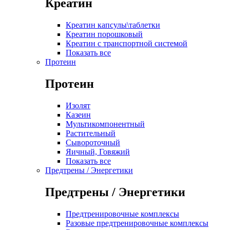
Креатин
Креатин капсулы\таблетки
Креатин порошковый
Креатин с транспортной системой
Показать все
Протеин
Протеин
Изолят
Казеин
Мультикомпонентный
Растительный
Сывороточный
Яичный, Говяжий
Показать все
Предтрены / Энергетики
Предтрены / Энергетики
Предтренировочные комплексы
Разовые предтренировочные комплексы