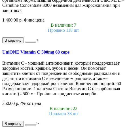
организма нормализация сердечной деятельности UniONE L –
Carnitine Concentrate 3000 незаменим для жиросжигания при
занятиях с
1 400.00 р.
Фикс цена
В наличии: 7
Продано 118 шт
>
В корзину
UniONE Vitamin С 500mg 60 caps
Витамин С - мощный антиоксидант, который поддерживает
здоровье костей, хрящей, зубов и десен. Он помогает
защитить клетки от повреждения свободными радикалами и
дефицита витамина С в ежедневном рационе, а также
поддерживает здоровый рост клеток. Количество порций: 60
Размер порции: 1 капсула Состав: Витамин С (аскорбиновая
кислота) - 500 мг Прочие ингридиенты: аскорби
350.00 р.
Фикс цена
В наличии: 22
Продано 38 шт
>
В корзину