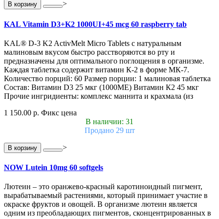
>
В корзину
KAL Vitamin D3+K2 1000UI+45 mcg 60 raspberry tab
KAL® D-3 K2 ActivMelt Micro Tablets с натуральным
малиновым вкусом быстро расстворяются во рту и
предназначены для оптимального поглощения в организме.
Каждая таблетка содержит витамин К-2 в форме МК-7.
Количество порций: 60 Размер порции: 1 малиновая таблетка
Состав: Витамин D3 25 мкг (1000МЕ) Витамин К2 45 мкг
Прочие ингридиенты: комплекс маннита и крахмала (из
1 150.00 р.
Фикс цена
В наличии: 31
Продано 29 шт
>
В корзину
NOW Lutein 10mg 60 softgels
Лютеин – это оранжево-красный каротиноидный пигмент,
вырабатываемый растениями, который принимает участие в
окраске фруктов и овощей. В организме лютеин является
одним из преобладающих пигментов, сконцентрированных в