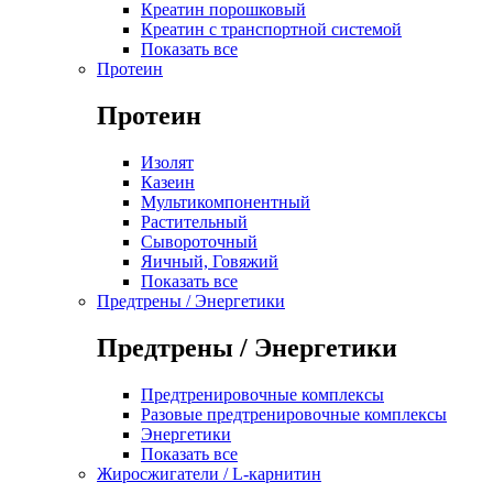
Креатин порошковый
Креатин с транспортной системой
Показать все
Протеин
Протеин
Изолят
Казеин
Мультикомпонентный
Растительный
Сывороточный
Яичный, Говяжий
Показать все
Предтрены / Энергетики
Предтрены / Энергетики
Предтренировочные комплексы
Разовые предтренировочные комплексы
Энергетики
Показать все
Жиросжигатели / L-карнитин