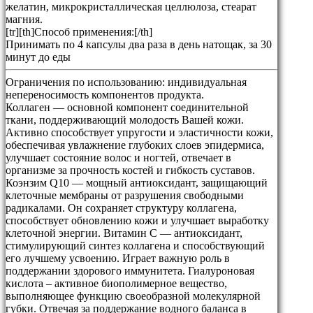
желатин, микрокристаллическая целлюлоза, стеарат
магния.
[tr][th]Способ применения:[/th]
Принимать по 4 капсулы два раза в день натощак, за 30
минут до еды
Ограничения по использованию:
индивидуальная
непереносимость компонентов продукта.
Коллаген — основной компонент соединительной
ткани, поддерживающий молодость Вашей кожи.
Активно способствует упругости и эластичности кожи,
обеспечивая увлажнение глубоких слоев эпидермиса,
улучшает состояние волос и ногтей, отвечает в
организме за прочность костей и гибкость суставов.
Коэнзим Q10 — мощный антиоксидант, защищающий
клеточные мембраны от разрушения свободными
радикалами. Он сохраняет структуру коллагена,
способствует обновлению кожи и улучшает выработку
клеточной энергии. Витамин С — антиоксидант,
стимулирующий синтез коллагена и способствующий
его лучшему усвоению. Играет важную роль в
поддержании здорового иммунитета. Гиалуроновая
кислота – активное биополимерное вещество,
выполняющее функцию своеобразной молекулярной
губки. Отвечая за поддержание водного баланса в