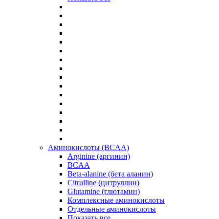
Аминокислоты (BCAA)
Arginine (аргинин)
BCAA
Beta-alanine (бета аланин)
Citrulline (цитруллин)
Glutamine (глютамин)
Комплексные аминокислоты
Отдельные аминокислоты
Показать все