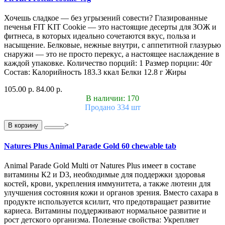
Хочешь сладкое — без угрызений совести? Глазированные
печенья FIT KIT Cookie — это настоящие десерты для ЗОЖ и
фитнеса, в которых идеально сочетаются вкус, польза и
насыщение. Белковые, нежные внутри, с аппетитной глазурью
снаружи — это не просто перекус, а настоящее наслаждение в
каждой упаковке. Количество порций: 1 Размер порции: 40г
Состав: Калорийность 183.3 ккал Белки 12.8 г Жиры
105.00 р.
84.00 р.
В наличии: 170
Продано 334 шт
>
В корзину
Natures Plus Animal Parade Gold 60 chewable tab
Animal Parade Gold Multi от Natures Plus имеет в составе
витамины К2 и D3, необходимые для поддержки здоровья
костей, крови, укрепления иммунитета, а также лютеин для
улучшения состояния кожи и органов зрения. Вместо сахара в
продукте используется ксилит, что предотвращает развитие
кариеса. Витамины поддерживают нормальное развитие и
рост детского организма. Полезные свойства: Укрепляет