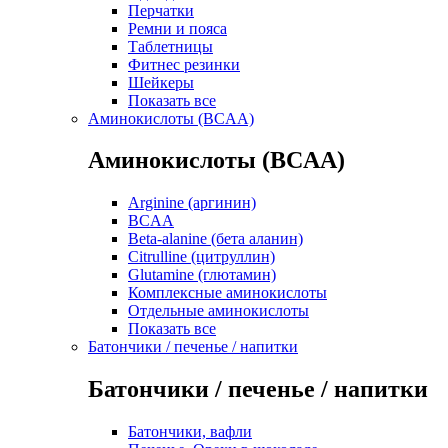
Перчатки
Ремни и пояса
Таблетницы
Фитнес резинки
Шейкеры
Показать все
Аминокислоты (BCAA)
Аминокислоты (BCAA)
Arginine (аргинин)
BCAA
Beta-alanine (бета аланин)
Citrulline (цитруллин)
Glutamine (глютамин)
Комплексные аминокислоты
Отдельные аминокислоты
Показать все
Батончики / печенье / напитки
Батончики / печенье / напитки
Батончики, вафли