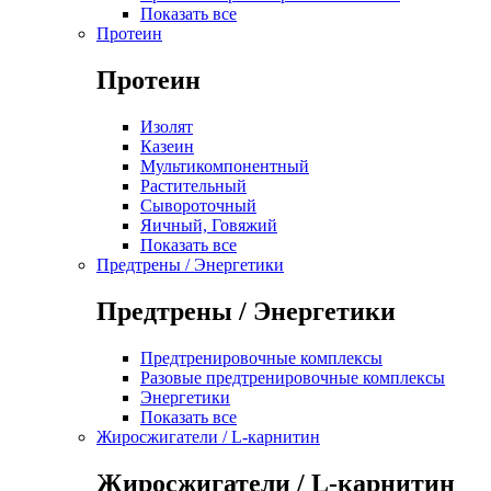
Показать все
Протеин
Протеин
Изолят
Казеин
Мультикомпонентный
Растительный
Сывороточный
Яичный, Говяжий
Показать все
Предтрены / Энергетики
Предтрены / Энергетики
Предтренировочные комплексы
Разовые предтренировочные комплексы
Энергетики
Показать все
Жиросжигатели / L-карнитин
Жиросжигатели / L-карнитин