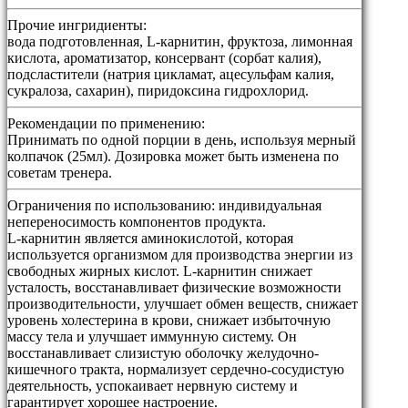
Прочие ингридиенты:
вода подготовленная, L-карнитин, фруктоза, лимонная
кислота, ароматизатор, консервант (сорбат калия),
подсластители (натрия цикламат, ацесульфам калия,
сукралоза, сахарин), пиридоксина гидрохлорид.
Рекомендации по применению:
Принимать по одной порции в день, используя мерный
колпачок (25мл). Дозировка может быть изменена по
советам тренера.
Ограничения по использованию:
индивидуальная
непереносимость компонентов продукта.
L-карнитин является аминокислотой, которая
используется организмом для производства энергии из
свободных жирных кислот. L-карнитин снижает
усталость, восстанавливает физические возможности
производительности, улучшает обмен веществ, снижает
уровень холестерина в крови, снижает избыточную
массу тела и улучшает иммунную систему. Он
восстанавливает слизистую оболочку желудочно-
кишечного тракта, нормализует сердечно-сосудистую
деятельность, успокаивает нервную систему и
гарантирует хорошее настроение.