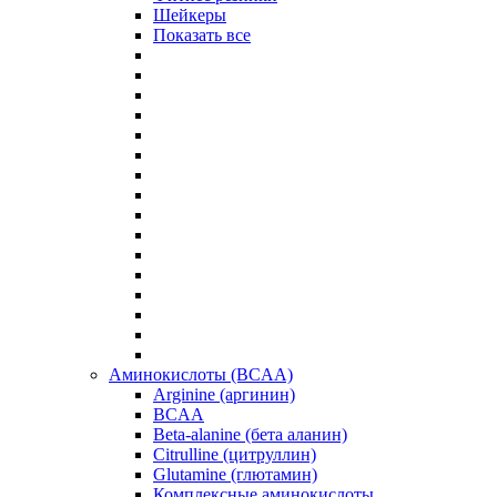
Шейкеры
Показать все
Аминокислоты (BCAA)
Arginine (аргинин)
BCAA
Beta-alanine (бета аланин)
Citrulline (цитруллин)
Glutamine (глютамин)
Комплексные аминокислоты