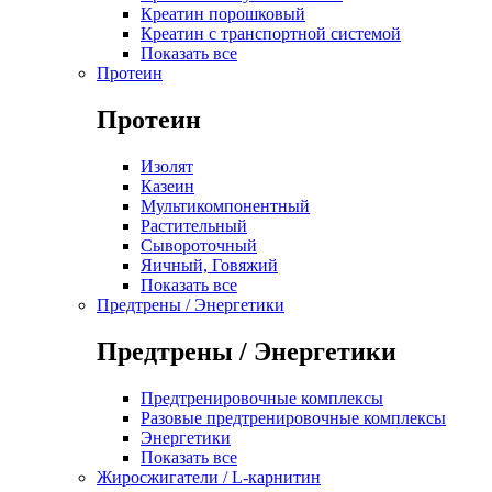
Креатин порошковый
Креатин с транспортной системой
Показать все
Протеин
Протеин
Изолят
Казеин
Мультикомпонентный
Растительный
Сывороточный
Яичный, Говяжий
Показать все
Предтрены / Энергетики
Предтрены / Энергетики
Предтренировочные комплексы
Разовые предтренировочные комплексы
Энергетики
Показать все
Жиросжигатели / L-карнитин