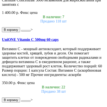
Carnitine Concentrate 3000 незаменим для жиросжигания при
занятиях с
1 400.00 р.
Фикс цена
В наличии: 7
Продано 118 шт
>
В корзину
UniONE Vitamin С 500mg 60 caps
Витамин С - мощный антиоксидант, который поддерживает
здоровье костей, хрящей, зубов и десен. Он помогает
защитить клетки от повреждения свободными радикалами и
дефицита витамина С в ежедневном рационе, а также
поддерживает здоровый рост клеток. Количество порций: 60
Размер порции: 1 капсула Состав: Витамин С (аскорбиновая
кислота) - 500 мг Прочие ингридиенты: аскорби
350.00 р.
Фикс цена
В наличии: 22
Продано 38 шт
>
В корзину