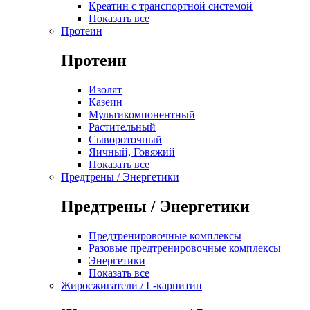
Креатин с транспортной системой
Показать все
Протеин
Протеин
Изолят
Казеин
Мультикомпонентный
Растительный
Сывороточный
Яичный, Говяжий
Показать все
Предтрены / Энергетики
Предтрены / Энергетики
Предтренировочные комплексы
Разовые предтренировочные комплексы
Энергетики
Показать все
Жиросжигатели / L-карнитин