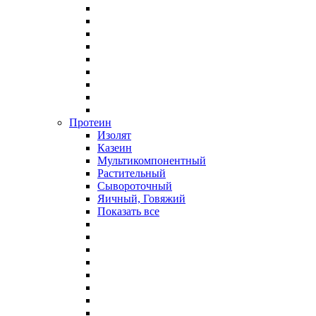
Протеин
Изолят
Казеин
Мультикомпонентный
Растительный
Сывороточный
Яичный, Говяжий
Показать все