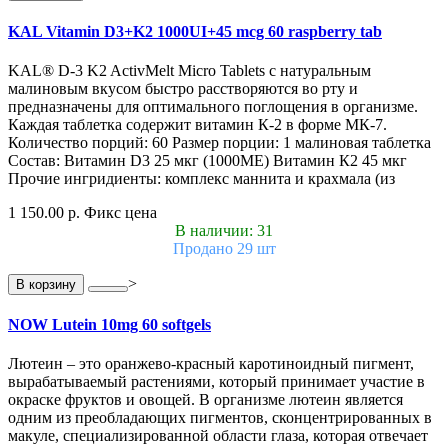
KAL Vitamin D3+K2 1000UI+45 mcg 60 raspberry tab
KAL® D-3 K2 ActivMelt Micro Tablets с натуральным
малиновым вкусом быстро расстворяются во рту и
предназначены для оптимального поглощения в организме.
Каждая таблетка содержит витамин К-2 в форме МК-7.
Количество порций: 60 Размер порции: 1 малиновая таблетка
Состав: Витамин D3 25 мкг (1000МЕ) Витамин К2 45 мкг
Прочие ингридиенты: комплекс маннита и крахмала (из
1 150.00 р.
Фикс цена
В наличии: 31
Продано 29 шт
>
В корзину
NOW Lutein 10mg 60 softgels
Лютеин – это оранжево-красный каротиноидный пигмент,
вырабатываемый растениями, который принимает участие в
окраске фруктов и овощей. В организме лютеин является
одним из преобладающих пигментов, сконцентрированных в
макуле, специализированной области глаза, которая отвечает