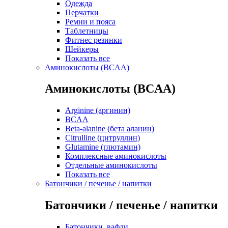
Одежда
Перчатки
Ремни и пояса
Таблетницы
Фитнес резинки
Шейкеры
Показать все
Аминокислоты (BCAA)
Аминокислоты (BCAA)
Arginine (аргинин)
BCAA
Beta-alanine (бета аланин)
Citrulline (цитруллин)
Glutamine (глютамин)
Комплексные аминокислоты
Отдельные аминокислоты
Показать все
Батончики / печенье / напитки
Батончики / печенье / напитки
Батончики, вафли