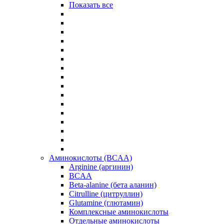
Показать все
Аминокислоты (BCAA)
Arginine (аргинин)
BCAA
Beta-alanine (бета аланин)
Citrulline (цитруллин)
Glutamine (глютамин)
Комплексные аминокислоты
Отдельные аминокислоты