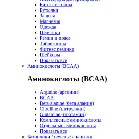
Бинты и тейпы
Бутылки
Защита
Магнезия
Одежда
Перчатки
Ремни и пояса
Таблетницы
Фитнес резинки
Шейкеры
Показать все
Аминокислоты (BCAA)
Аминокислоты (BCAA)
Arginine (аргинин)
BCAA
Beta-alanine (бета аланин)
Citrulline (цитруллин)
Glutamine (глютамин)
Комплексные аминокислоты
Отдельные аминокислоты
Показать все
Батончики / печенье / напитки