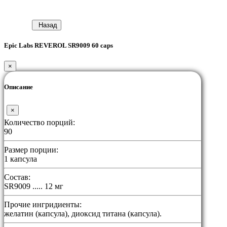
Назад
Epic Labs REVEROL SR9009 60 caps
×
Описание
×
Количество порций:
90
Размер порции:
1 капсула
Состав:
SR9009 ..... 12 мг
Прочие ингридиенты:
желатин (капсула), диоксид титана (капсула).