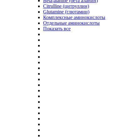
Beta-alanine (бета аланин)
Citrulline (цитруллин)
Glutamine (глютамин)
Комплексные аминокислоты
Отдельные аминокислоты
Показать все