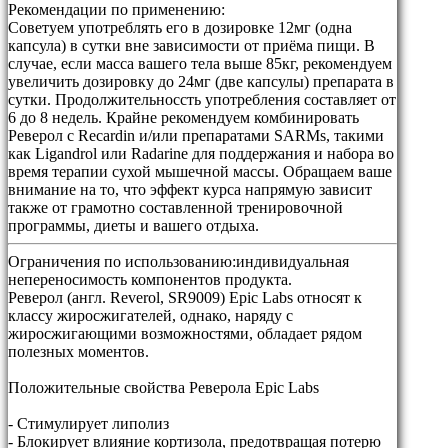
Рекомендации по применению:
Советуем употреблять его в дозировке 12мг (одна
капсула) в сутки вне зависимости от приёма пищи. В
случае, если масса вашего тела выше 85кг, рекомендуем
увеличить дозировку до 24мг (две капсулы) препарата в
сутки. Продолжительноссть употребления составляет от
6 до 8 недель. Крайне рекомендуем комбинировать
Реверол с Recardin и/или препаратами SARMs, такими
как Ligandrol или Radarine для поддержания и набора во
время терапии сухой мышечной массы. Обращаем ваше
внимание на то, что эффект курса напрямую зависит
также от грамотно составленной тренировочной
программы, диеты и вашего отдыха.
Ограничения по использованию:
индивидуальная
непереносимость компонентов продукта.
Реверол (англ. Reverol, SR9009) Epic Labs относят к
классу жиросжигателей, однако, наряду с
жиросжигающими возможностями, обладает рядом
полезных моментов.
Положительные свойства Реверола Epic Labs
- Стимулирует липолиз
- Блокирует влияние кортизола, предотвращая потерю