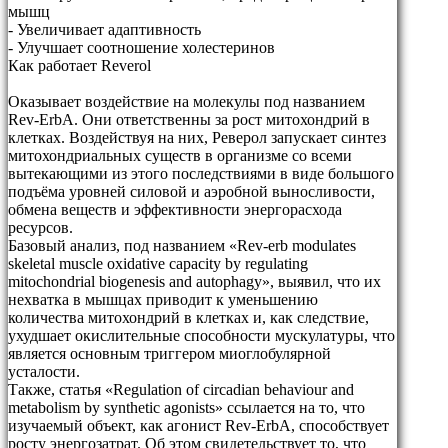
мышц
- Увеличивает адаптивность
- Улучшает соотношение холестеринов
Как работает Reverol
Оказывает воздействие на молекулы под названием
Rev-ErbA. Они ответственны за рост митохондрий в
клетках. Воздействуя на них, Реверол запускает синтез
митохондриальных существ в организме со всеми
вытекающими из этого последствиями в виде большого
подъёма уровней силовой и аэробной выносливости,
обмена веществ и эффективности энергорасхода
ресурсов.
Базовый анализ, под названием «Rev-erb modulates
skeletal muscle oxidative capacity by regulating
mitochondrial biogenesis and autophagy», выявил, что их
нехватка в мышцах приводит к уменьшению
количества митохондрий в клетках и, как следствие,
ухудшает окислительные способности мускулатуры, что
является основным триггером миоглобулярной
усталости.
Также, статья «Regulation of circadian behaviour and
metabolism by synthetic agonists» ссылается на то, что
изучаемый объект, как агонист Rev-ErbA, способствует
росту энергозатрат. Об этом свидетельствует то, что