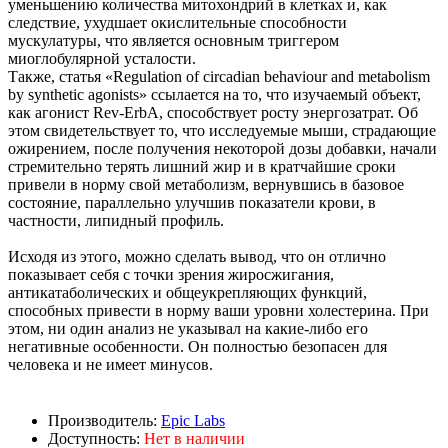
уменьшению количества митохондрий в клетках и, как
следствие, ухудшает окислительные способности
мускулатуры, что является основным триггером
миоглобулярной усталости.
Также, статья «Regulation of circadian behaviour and metabolism
by synthetic agonists» ссылается на то, что изучаемый объект,
как агонист Rev-ErbA, способствует росту энергозатрат. Об
этом свидетельствует то, что исследуемые мыши, страдающие
ожирением, после получения некоторой дозы добавки, начали
стремительно терять лишний жир и в кратчайшие сроки
привели в норму свой метаболизм, вернувшись в базовое
состояние, параллельно улучшив показатели крови, в
частности, липидный профиль.
Исходя из этого, можно сделать вывод, что он отлично
показывает себя с точки зрения жиросжигания,
антикатаболических и общеукрепляющих функций,
способных привести в норму ваши уровни холестерина. При
этом, ни один анализ не указывал на какие-либо его
негативные особенности. Он полностью безопасен для
человека и не имеет минусов.
Производитель:
Epic Labs
Доступность:
Нет в наличии