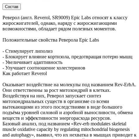
Состав
Реверол (англ. Reverol, SR9009) Epic Labs относят к классу
жиросжигателей, однако, наряду с жиросжигающими
возможностями, обладает рядом полезных моментов.
Положительные свойства Реверола Epic Labs
- Стимулирует липолиз
- Блокирует влияние кортизола, предотвращая потерю мышц
- Увеличивает адаптивность
- Улучшает соотношение холестеринов
Как работает Reverol
Оказывает воздействие на молекулы под названием Rev-ErbA.
Они ответственны за рост митохондрий в клетках.
Воздействуя на них, Реверол запускает синтез
митохондриальных существ в организме со всеми
вытекающими из этого последствиями в виде большого
подъёма уровней силовой и аэробной выносливости, обмена
веществ и эффективности энергорасхода ресурсов.
Базовый анализ, под названием «Rev-erb modulates skeletal
muscle oxidative capacity by regulating mitochondrial biogenesis
and autophagy», выявил, что их нехватка в мышцах приводит к