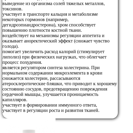
выведение из организма солей тяжелых металлов,
токсинов.
участвует в транспорте кальция и метаболизме
некоторых гормонов (например,
дегидроэпиандростерона), хром способствует
повышению плотности костной ткани.
воздействует на механизмы регуляции аппетита и
оказывает аноректический эффект (снижает чувство
голода).
помогает увеличить расход калорий (стимулирует
липолиз) при физических нагрузках, что облегчает
процесс похудения.
является регулятором синтеза холестерина. При
нормальном содержании микроэлемента в крови
снижается холестерин, рассасываются
атеросклеротические бляшки, что приводит к хорошему
состоянию сосудов, предотвращению повреждения
сердечной мышцы, улучшается проницаемость
капилляров.
участвует в формировании иммунного ответа,
участвует в регуляции роста и развития тканей.