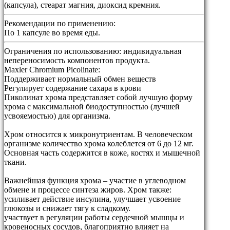
(капсула), стеарат магния, диоксид кремния.
Рекомендации по применению:
По 1 капсуле во время еды.
Ограничения по использованию:
индивидуальная
непереносимость компонентов продукта.
Maxler Chromium Picolinate:
Поддерживает нормальный обмен веществ
Регулирует содержание сахара в крови
Пиколинат хрома представляет собой лучшую форму
хрома с максимальной биодоступностью (лучшей
усвояемостью) для организма.
Хром относится к микронутриентам. В человеческом
организме количество хрома колеблется от 6 до 12 мг.
Основная часть содержится в коже, костях и мышечной
ткани.
Важнейшая функция хрома – участие в углеводном
обмене и процессе синтеза жиров. Хром также:
усиливает действие инсулина, улучшает усвоение
глюкозы и снижает тягу к сладкому.
участвует в регуляции работы сердечной мышцы и
кровеносных сосудов, благоприятно влияет на