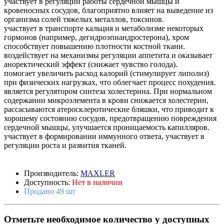
участвует в регуляции работы сердечной мышцы и
кровеносных сосудов, благоприятно влияет на выведение из
организма солей тяжелых металлов, токсинов.
участвует в транспорте кальция и метаболизме некоторых
гормонов (например, дегидроэпиандростерона), хром
способствует повышению плотности костной ткани.
воздействует на механизмы регуляции аппетита и оказывает
аноректический эффект (снижает чувство голода).
помогает увеличить расход калорий (стимулирует липолиз)
при физических нагрузках, что облегчает процесс похудения.
является регулятором синтеза холестерина. При нормальном
содержании микроэлемента в крови снижается холестерин,
рассасываются атеросклеротические бляшки, что приводит к
хорошему состоянию сосудов, предотвращению повреждения
сердечной мышцы, улучшается проницаемость капилляров.
участвует в формировании иммунного ответа, участвует в
регуляции роста и развития тканей.
Производитель:
MAXLER
Доступность:
Нет в наличии
Продано 49 шт
Отметьте необходимое количество у доступных