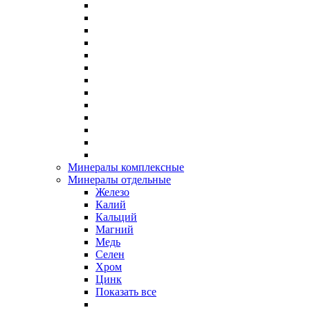
Минералы комплексные
Минералы отдельные
Железо
Калий
Кальций
Магний
Медь
Селен
Хром
Цинк
Показать все